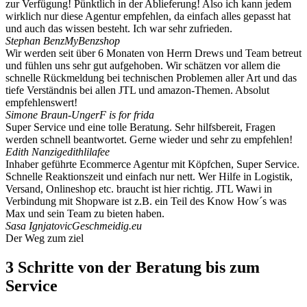
zur Verfügung! Pünktlich in der Ablieferung! Also ich kann jedem
wirklich nur diese Agentur empfehlen, da einfach alles gepasst hat
und auch das wissen besteht. Ich war sehr zufrieden.
Stephan Benz
MyBenzshop
Wir werden seit über 6 Monaten von Herrn Drews und Team betreut
und fühlen uns sehr gut aufgehoben. Wir schätzen vor allem die
schnelle Rückmeldung bei technischen Problemen aller Art und das
tiefe Verständnis bei allen JTL und amazon-Themen. Absolut
empfehlenswert!
Simone Braun-Unger
F is for frida
Super Service und eine tolle Beratung. Sehr hilfsbereit, Fragen
werden schnell beantwortet. Gerne wieder und sehr zu empfehlen!
Edith Nanzig
edithlilafee
Inhaber geführte Ecommerce Agentur mit Köpfchen, Super Service.
Schnelle Reaktionszeit und einfach nur nett. Wer Hilfe in Logistik,
Versand, Onlineshop etc. braucht ist hier richtig. JTL Wawi in
Verbindung mit Shopware ist z.B. ein Teil des Know How´s was
Max und sein Team zu bieten haben.
Sasa Ignjatovic
Geschmeidig.eu
Der Weg zum ziel
3 Schritte von der Beratung bis zum
Service