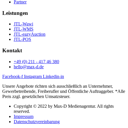
Partner
Leistungen
JTL-Wawi
JTL-WMS
JTL-eazyAuction
JTL-POS
Kontakt
+49 (0) 211 - 417 46 380
hello@max-d.de
Facebook-f
Instagram
Linkedin-in
Unsere Angebote richten sich ausschließlich an Unternehmer,
Gewerbetreibende, Freiberufler und Öffentliche Auftraggeber. *Alle
Preis zzgl. gesetzlichen Umsatzsteuer.
Copyright © 2022 by Max-D Medienagentur. All rights
reserved.
Impressum
Datenschutzvereinbarung