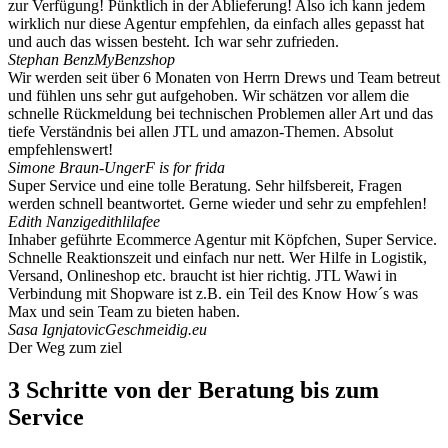
zur Verfügung! Pünktlich in der Ablieferung! Also ich kann jedem
wirklich nur diese Agentur empfehlen, da einfach alles gepasst hat
und auch das wissen besteht. Ich war sehr zufrieden.
Stephan Benz
MyBenzshop
Wir werden seit über 6 Monaten von Herrn Drews und Team betreut
und fühlen uns sehr gut aufgehoben. Wir schätzen vor allem die
schnelle Rückmeldung bei technischen Problemen aller Art und das
tiefe Verständnis bei allen JTL und amazon-Themen. Absolut
empfehlenswert!
Simone Braun-Unger
F is for frida
Super Service und eine tolle Beratung. Sehr hilfsbereit, Fragen
werden schnell beantwortet. Gerne wieder und sehr zu empfehlen!
Edith Nanzig
edithlilafee
Inhaber geführte Ecommerce Agentur mit Köpfchen, Super Service.
Schnelle Reaktionszeit und einfach nur nett. Wer Hilfe in Logistik,
Versand, Onlineshop etc. braucht ist hier richtig. JTL Wawi in
Verbindung mit Shopware ist z.B. ein Teil des Know How´s was
Max und sein Team zu bieten haben.
Sasa Ignjatovic
Geschmeidig.eu
Der Weg zum ziel
3 Schritte von der Beratung bis zum
Service