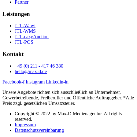
Partner
Leistungen
JTL-Wawi
JTL-WMS
JTL-eazyAuction
JTL-POS
Kontakt
+49 (0) 211 - 417 46 380
hello@max-d.de
Facebook-f
Instagram
Linkedin-in
Unsere Angebote richten sich ausschließlich an Unternehmer,
Gewerbetreibende, Freiberufler und Öffentliche Auftraggeber. *Alle
Preis zzgl. gesetzlichen Umsatzsteuer.
Copyright © 2022 by Max-D Medienagentur. All rights
reserved.
Impressum
Datenschutzvereinbarung