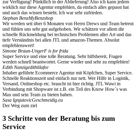
zur Verfügung! Pünktlich in der Ablieferung! Also ich kann jedem
wirklich nur diese Agentur empfehlen, da einfach alles gepasst hat
und auch das wissen besteht. Ich war sehr zufrieden.
Stephan Benz
MyBenzshop
Wir werden seit über 6 Monaten von Herrn Drews und Team betreut
und fühlen uns sehr gut aufgehoben. Wir schätzen vor allem die
schnelle Rückmeldung bei technischen Problemen aller Art und das
tiefe Verständnis bei allen JTL und amazon-Themen. Absolut
empfehlenswert!
Simone Braun-Unger
F is for frida
Super Service und eine tolle Beratung. Sehr hilfsbereit, Fragen
werden schnell beantwortet. Gerne wieder und sehr zu empfehlen!
Edith Nanzig
edithlilafee
Inhaber geführte Ecommerce Agentur mit Köpfchen, Super Service.
Schnelle Reaktionszeit und einfach nur nett. Wer Hilfe in Logistik,
Versand, Onlineshop etc. braucht ist hier richtig. JTL Wawi in
Verbindung mit Shopware ist z.B. ein Teil des Know How´s was
Max und sein Team zu bieten haben.
Sasa Ignjatovic
Geschmeidig.eu
Der Weg zum ziel
3 Schritte von der Beratung bis zum
Service