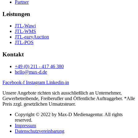
Partner
Leistungen
JTL-Wawi
JTL-WMS
JTL-eazyAuction
JTL-POS
Kontakt
+49 (0) 211 - 417 46 380
hello@max-d.de
Facebook-f
Instagram
Linkedin-in
Unsere Angebote richten sich ausschließlich an Unternehmer,
Gewerbetreibende, Freiberufler und Öffentliche Auftraggeber. *Alle
Preis zzgl. gesetzlichen Umsatzsteuer.
Copyright © 2022 by Max-D Medienagentur. All rights
reserved.
Impressum
Datenschutzvereinbarung