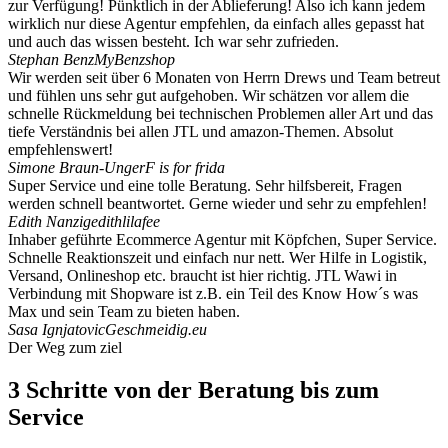
zur Verfügung! Pünktlich in der Ablieferung! Also ich kann jedem
wirklich nur diese Agentur empfehlen, da einfach alles gepasst hat
und auch das wissen besteht. Ich war sehr zufrieden.
Stephan Benz
MyBenzshop
Wir werden seit über 6 Monaten von Herrn Drews und Team betreut
und fühlen uns sehr gut aufgehoben. Wir schätzen vor allem die
schnelle Rückmeldung bei technischen Problemen aller Art und das
tiefe Verständnis bei allen JTL und amazon-Themen. Absolut
empfehlenswert!
Simone Braun-Unger
F is for frida
Super Service und eine tolle Beratung. Sehr hilfsbereit, Fragen
werden schnell beantwortet. Gerne wieder und sehr zu empfehlen!
Edith Nanzig
edithlilafee
Inhaber geführte Ecommerce Agentur mit Köpfchen, Super Service.
Schnelle Reaktionszeit und einfach nur nett. Wer Hilfe in Logistik,
Versand, Onlineshop etc. braucht ist hier richtig. JTL Wawi in
Verbindung mit Shopware ist z.B. ein Teil des Know How´s was
Max und sein Team zu bieten haben.
Sasa Ignjatovic
Geschmeidig.eu
Der Weg zum ziel
3 Schritte von der Beratung bis zum
Service