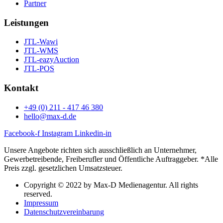
Partner
Leistungen
JTL-Wawi
JTL-WMS
JTL-eazyAuction
JTL-POS
Kontakt
+49 (0) 211 - 417 46 380
hello@max-d.de
Facebook-f
Instagram
Linkedin-in
Unsere Angebote richten sich ausschließlich an Unternehmer,
Gewerbetreibende, Freiberufler und Öffentliche Auftraggeber. *Alle
Preis zzgl. gesetzlichen Umsatzsteuer.
Copyright © 2022 by Max-D Medienagentur. All rights
reserved.
Impressum
Datenschutzvereinbarung